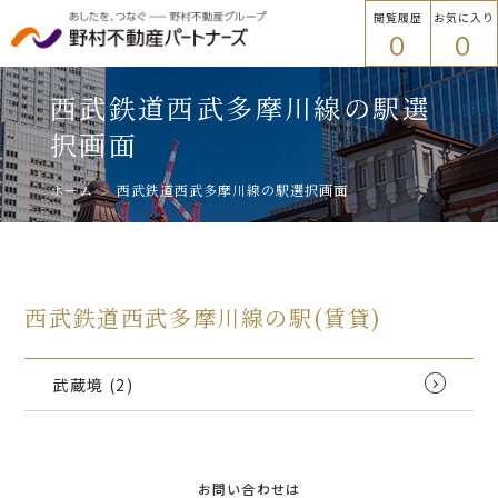
閲覧履歴
お気に入り
0
0
物件を探す
トップ
西武鉄道西武多摩川線の駅選
物件を探す
択画面
ホーム
西武鉄道西武多摩川線の駅選択画面
エリアから探す
エリアから探す
路線・駅名から探す
西武鉄道西武多摩川線の駅(賃貸)
プラウドフラット
武蔵境
(2)
ご入居者様
路線・駅名から探す
各種手続き
お問い合わせは