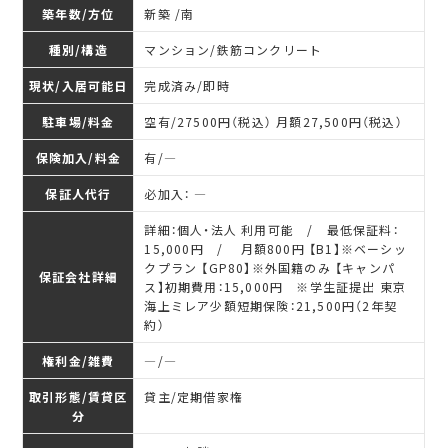
築年数/方位
新築 /南
種別/構造
マンション/鉄筋コンクリート
現状/入居可能日
完成済み/即時
駐車場/料金
空有/27500円（税込） 月額27,500円（税込）
保険加入/料金
有/―
保証人代行
必加入： ―
詳細：個人・法人 利用可能 / 最低保証料：
15,000円 / 月額800円 【B1】※ベーシッ
クプラン 【GP80】※外国籍のみ 【キャンパ
保証会社詳細
ス】初期費用：15,000円 ※学生証提出 東京
海上ミレア少額短期保険：21,500円（2年契
約）
権利金/雑費
―/―
取引形態/賃貸区
貸主/定期借家権
分