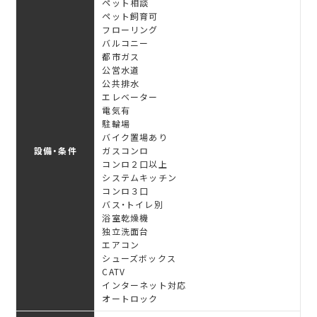
ペット相談
ペット飼育可
フローリング
バルコニー
都市ガス
公営水道
公共排水
エレベーター
電気有
駐輪場
バイク置場あり
設備・条件
ガスコンロ
コンロ２口以上
システムキッチン
コンロ３口
バス・トイレ別
浴室乾燥機
独立洗面台
エアコン
シューズボックス
CATV
インターネット対応
オートロック