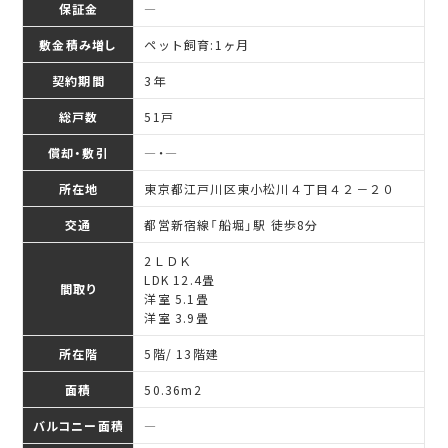
保証金
―
敷金積み増し
ペット飼育:1ヶ月
契約期間
3年
総戸数
51戸
償却・敷引
―・―
所在地
東京都江戸川区東小松川４丁目４２－２０
交通
都営新宿線「船堀」駅 徒歩8分
2ＬＤＫ
LDK 12.4畳
間取り
洋室 5.1畳
洋室 3.9畳
所在階
5階/ 13階建
面積
50.36
m
2
バルコニー面積
―