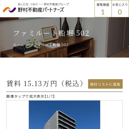
閲覧履歴
お気に入り
1
0
物件を探す
トップ
ファミルート船堀 502
物件を探す
ホーム
ファミルート船堀 502
エリアから探す
エリアから探す
路線・駅名から探す
賃料
15.13
万円（税込）
プラウドフラット
検討リストに追加
検討リストに追加
画像タップで拡大表示【
1
/7】
ご入居者様
路線・駅名から探す
各種手続き