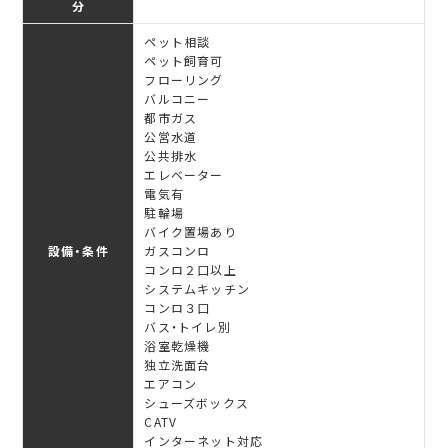
分
ペット相談
ペット飼育可
フローリング
バルコニー
都市ガス
公営水道
公共排水
エレベーター
電気有
駐輪場
バイク置場あり
設備・条件
ガスコンロ
コンロ２口以上
システムキッチン
コンロ３口
バス・トイレ別
浴室乾燥機
独立洗面台
エアコン
シューズボックス
CATV
インターネット対応