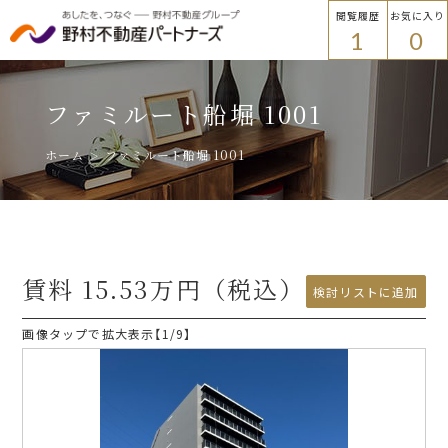
閲覧履歴
お気に入り
1
0
物件を探す
トップ
ファミルート船堀 1001
物件を探す
ホーム
ファミルート船堀 1001
エリアから探す
エリアから探す
路線・駅名から探す
賃料
15.53
万円（税込）
プラウドフラット
検討リストに追加
検討リストに追加
画像タップで拡大表示【
1
/9】
ご入居者様
路線・駅名から探す
各種手続き