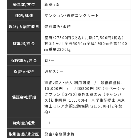
築年数/方位
新築 /南
種別/構造
マンション/鉄筋コンクリート
現状/入居可能日
完成済み/即時
空有/27500円（税込） 月額27,500円（税込）
駐車場/料金
敷金1ヶ月 全長5050㎜全幅1950㎜全高2100
㎜重量2300㎏
保険加入/料金
有/―
保証人代行
必加入： ―
詳細：個人・法人 利用可能 / 最低保証料：
15,000円 / 月額800円 【B1】※ベーシッ
クプラン 【GP80】※外国籍のみ 【キャンパ
保証会社詳細
ス】初期費用：15,000円 ※学生証提出 東京
海上ミレア少額短期保険：21,500円（2年契
約）
権利金/雑費
―/―
取引形態/賃貸区
貸主/定期借家権