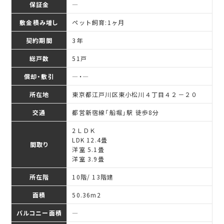
保証金
―
敷金積み増し
ペット飼育:1ヶ月
契約期間
3年
総戸数
51戸
償却・敷引
―・―
所在地
東京都江戸川区東小松川４丁目４２－２０
交通
都営新宿線「船堀」駅 徒歩8分
2ＬＤＫ
LDK 12.4畳
間取り
洋室 5.1畳
洋室 3.9畳
所在階
10階/ 13階建
面積
50.36
m
2
バルコニー面積
―