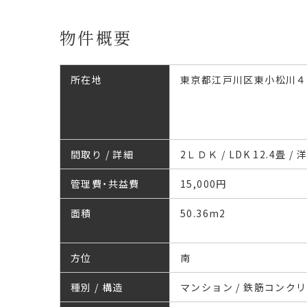
物件概要
所在地
東京都江戸川区東小松川４
間取り / 詳細
2ＬＤＫ / LDK 12.4畳 / 洋
管理費・共益費
15,000円
面積
50.36
m
2
方位
南
種別 / 構造
マンション / 鉄筋コンク