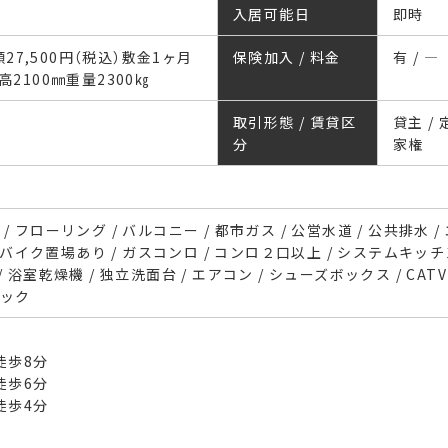
入居可能日
即時
月額27,500円（税込）敷金1ヶ月
保険加入 / 料金
有 / ―
高2100㎜重量2300㎏
取引形態 / 賃貸区
貸主 /
分
家権
/ フローリング / バルコニー / 都市ガス / 公営水道 / 公共排水 /
 / バイク置場あり / ガスコンロ / コンロ２口以上 / システムキッチン
 浴室乾燥機 / 独立洗面台 / エアコン / シューズボックス / CATV 
ロック
歩8分
徒歩6分
歩4分