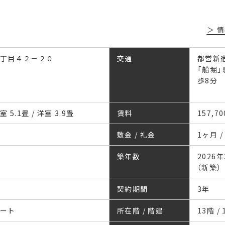
情
丁目４２－２０
交通
都営新
「船堀」
歩8分
室 5.1畳 / 洋室 3.9畳
賃料
157,7
敷金 / 礼金
1ヶ月 /
築年数
2026
（新築）
契約期間
3年
リート
所在階 / 階建
13階 /