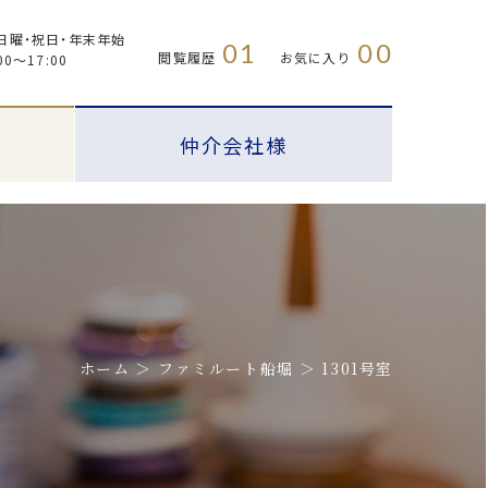
日曜・祝日・年末年始
01
00
閲覧履歴
お気に入り
00〜17:00
仲介会社様
ホーム
ファミルート船堀
1301号室
プラウドフラット
FAQ