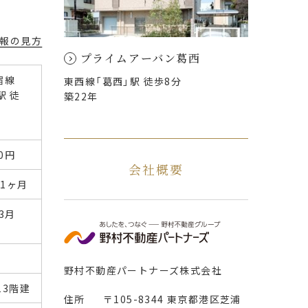
報の見方
プライムアーバン葛西
宿線
東西線「葛西」駅 徒歩8分
駅 徒
築22年
00円
会社概要
 1ヶ月
年3月
野村不動産パートナーズ株式会社
 13階建
住所
〒105-8344 東京都港区芝浦