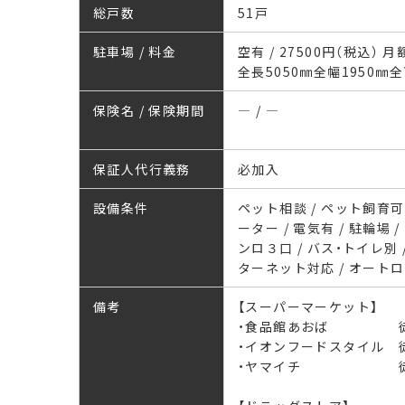
総戸数
51戸
駐車場 / 料金
空有 / 27500円（税込） 
全長5050㎜全幅1950㎜全
保険名 / 保険期間
― / ―
保証人代行義務
必加入
設備条件
ペット相談 / ペット飼育可 
ーター / 電気有 / 駐輪場
ンロ３口 / バス・トイレ別 /
ターネット対応 / オート
備考
【スーパーマーケット】
・食品館あおば 徒
・イオンフードスタイル 
・ヤマイチ 徒