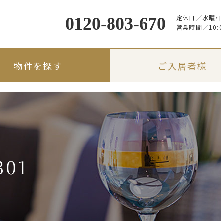
定休日／
水曜・
0120-803-670
営業時間／
10:
物件を探す
ご入居者様
01
路線・駅名から探す
入居のしおり
入居者限定サービス
地図から探す