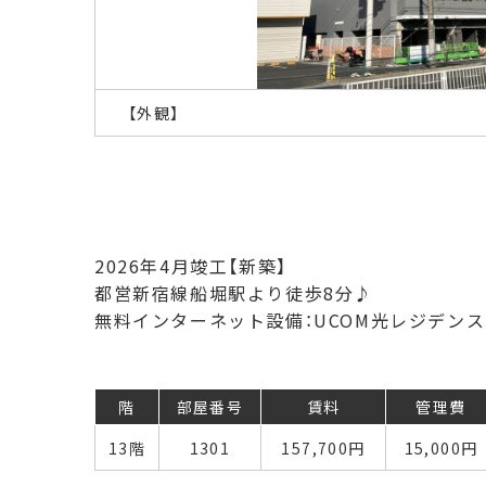
【外観】
2026年4月竣工【新築】
都営新宿線船堀駅より徒歩8分♪
無料インターネット設備：UCOM光レジデンス
階
部屋番号
賃料
管理費
13階
1301
157,700
円
15,000円