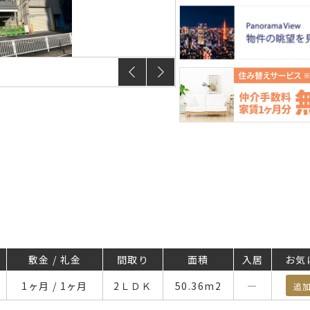
【間取り】
敷金 / 礼金
間取り
面積
入居
お気
1ヶ月 / 1ヶ月
2ＬＤＫ
50.36
m
2
―
追