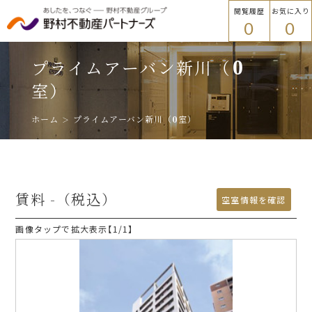
閲覧履歴
お気に入り
0
0
物件を探す
トップ
プライムアーバン新川
（
0
物件を探す
室）
ホーム
プライムアーバン新川
（
0
室）
エリアから探す
エリアから探す
路線・駅名から探す
賃料
-
（税込）
プラウドフラット
空室情報を確認
画像タップで拡大表示【
1
/1】
ご入居者様
路線・駅名から探す
各種手続き