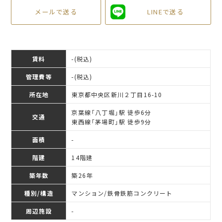
メールで送る
LINEで送る
賃料
-
(税込)
管理費等
-(税込)
所在地
東京都中央区新川２丁目16-10
京葉線「八丁堀」駅 徒歩6分
交通
東西線「茅場町」駅 徒歩9分
面積
-
階建
14階建
築年数
築26年
種別/構造
マンション/鉄骨鉄筋コンクリート
周辺施設
-