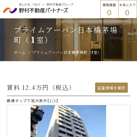
閲覧履歴
お気に入り
0
0
物件を探す
トップ
プライムアーバン日本橋茅場
物件を探す
町
（
室）
1
ホーム
プライムアーバン日本橋茅場町
（
1
室）
エリアから探す
エリアから探す
路線・駅名から探す
賃料
12.4万円
（税込）
プラウドフラット
空室情報を確認
画像タップで拡大表示【
1
/1】
ご入居者様
路線・駅名から探す
各種手続き