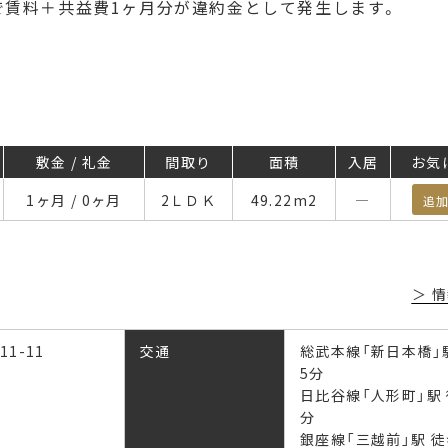
で賃料＋共益費1ヶ月分が違約金として発生します。
敷金 / 礼金
間取り
面積
入居
お気
1ヶ月 / 0ヶ月
2ＬＤＫ
49.22
m
2
―
追
情
1-11
交通
総武本線「新日本橋」
5分
日比谷線「人形町」駅 
分
銀座線「三越前」駅 徒