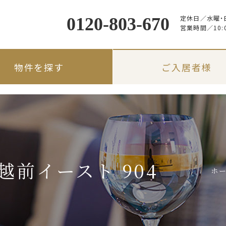
定休日／
水曜・
0120-803-670
営業時間／
10:
物件を探す
ご入居者様
前イースト 904
ホ
路線・駅名から探す
入居のしおり
入居者限定サービス
地図から探す