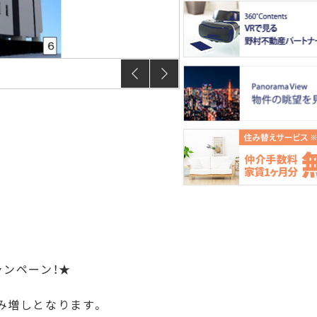
【間取り】
ャンペーン！★
み増しとなります。