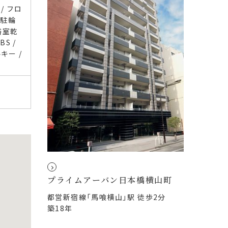
/ フロ
 駐輪
浴室乾
S /
キー /
プライムアーバン日本橋横山町
都営新宿線「馬喰横山」駅 徒歩2分
築18年