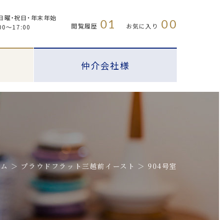
日曜・祝日・年末年始
01
00
閲覧履歴
お気に入り
00〜17:00
仲介会社様
ーム
プラウドフラット三越前イースト
904号室
プラウドフラット
FAQ