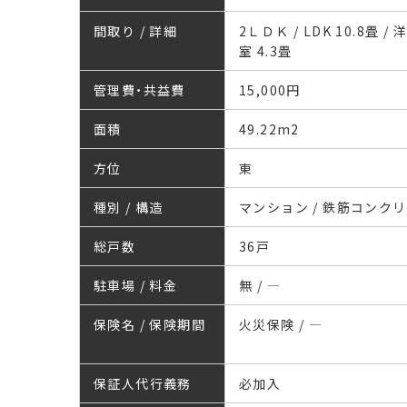
間取り / 詳細
2ＬＤＫ / LDK 10.8畳 / 洋
室 4.3畳
管理費・共益費
15,000円
面積
49.22
m
2
方位
東
種別 / 構造
マンション / 鉄筋コンク
総戸数
36戸
駐車場 / 料金
無 / ―
保険名 / 保険期間
火災保険 / ―
保証人代行義務
必加入