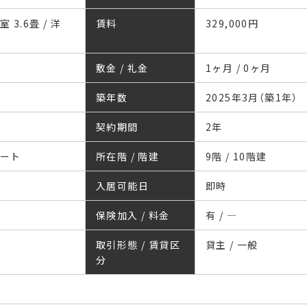
室 3.6畳 / 洋
賃料
329,000円
敷金 / 礼金
1ヶ月 / 0ヶ月
築年数
2025年3月（築1年）
契約期間
2年
リート
所在階 / 階建
9階 / 10階建
入居可能日
即時
保険加入 / 料金
有 / ―
取引形態 / 賃貸区
貸主 / 一般
分