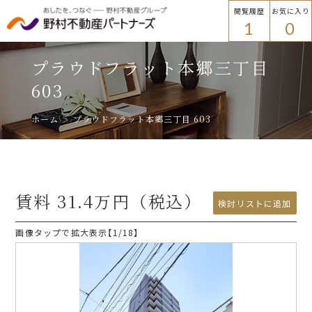
閲覧履歴
お気に入り
1
0
物件を探す
トップ
プラウドフラット本郷三丁目
物件を探す
603
ホーム
プラウドフラット本郷三丁目 603
エリアから探す
エリアから探す
路線・駅名から探す
賃料
31.4
万円（税込）
プラウドフラット
検討リストに追加
検討リストに追加
画像タップで拡大表示【
1
/18】
ご入居者様
路線・駅名から探す
各種手続き