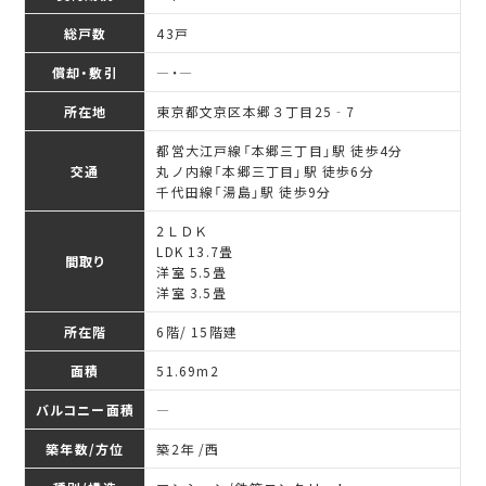
総戸数
43戸
償却・敷引
―・―
所在地
東京都文京区本郷３丁目25‐7
都営大江戸線「本郷三丁目」駅 徒歩4分
交通
丸ノ内線「本郷三丁目」駅 徒歩6分
千代田線「湯島」駅 徒歩9分
2ＬＤＫ
LDK 13.7畳
間取り
洋室 5.5畳
洋室 3.5畳
所在階
6階/ 15階建
面積
51.69
m
2
バルコニー面積
―
築年数/方位
築2年 /西