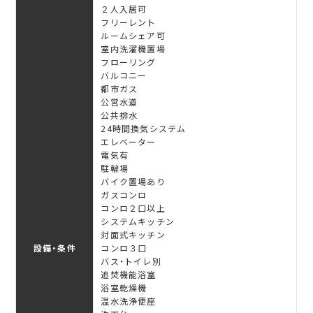
２人入居可
フリーレント
ルームシェア可
室内洗濯機置場
フローリング
バルコニー
都市ガス
公営水道
公共排水
24時間換気システム
エレベーター
電気有
駐輪場
バイク置場あり
ガスコンロ
コンロ２口以上
システムキッチン
対面式キッチン
設備・条件
コンロ３口
バス・トイレ別
追焚機能浴室
浴室乾燥機
温水洗浄便座