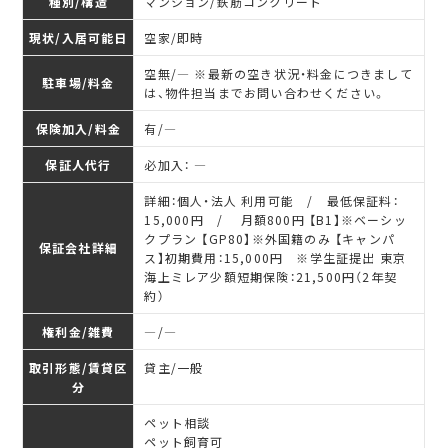
種別/構造
マンション/鉄筋コンクリート
現状/入居可能日
空家/即時
空無/― ※最新の空き状況・料金につきまして
駐車場/料金
は、物件担当までお問い合わせください。
保険加入/料金
有/―
保証人代行
必加入： ―
詳細：個人・法人 利用可能 / 最低保証料：
15,000円 / 月額800円 【B1】※ベーシッ
クプラン 【GP80】※外国籍のみ 【キャンパ
保証会社詳細
ス】初期費用：15,000円 ※学生証提出 東京
海上ミレア少額短期保険：21,500円（2年契
約）
権利金/雑費
―/―
取引形態/賃貸区
貸主/一般
分
ペット相談
ペット飼育可