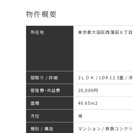
物件概要
所在地
東京都大田区西蒲田８丁目
間取り / 詳細
2ＬＤＫ / LDK 12.3畳 / 洋
管理費・共益費
20,000円
面積
40.65
m
2
方位
南
種別 / 構造
マンション / 鉄筋コンク