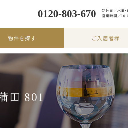
定休日／
水曜・
0120-803-670
営業時間／
10:
物件を探す
ご入居者様
田 801
路線・駅名から探す
入居のしおり
入居者限定サービス
地図から探す