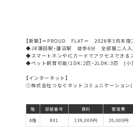
【新築】＝PROUD FLAT＝ 2026年5月末竣
◆JR蒲田駅・蓮沼駅 徒歩6分 全部屋二人
◆スマートホンやICカードでアクセスできる
◆ペット飼育可能！1DK：2匹・2LDK：3匹 (小
【インターネット】
①株式会社つなぐネットコミュニケーション(
階
部屋番号
賃料
管理費
8階
801
239,000
円
20,000円