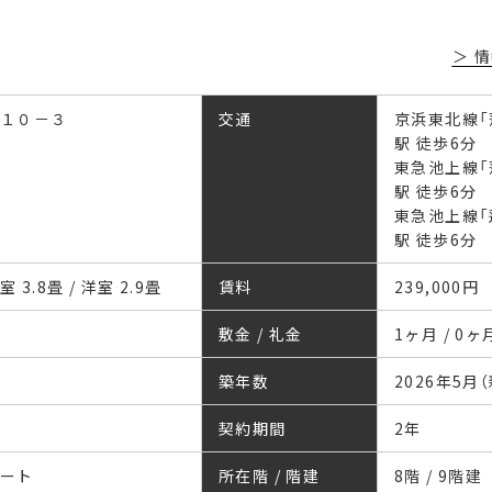
情
１０－３
交通
京浜東北線「
駅 徒歩6分
東急池上線「
駅 徒歩6分
東急池上線「
駅 徒歩6分
室 3.8畳 / 洋室 2.9畳
賃料
239,000円
敷金 / 礼金
1ヶ月 / 0ヶ
築年数
2026年5月
契約期間
2年
リート
所在階 / 階建
8階 / 9階建