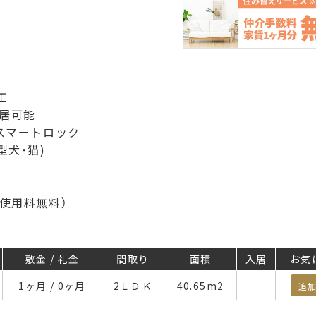
工
入居可能
スマートロック
型犬・猫)
使用料無料）
敷金 / 礼金
間取り
面積
入居
お気
1ヶ月 / 0ヶ月
2ＬＤＫ
40.65
m
2
―
追