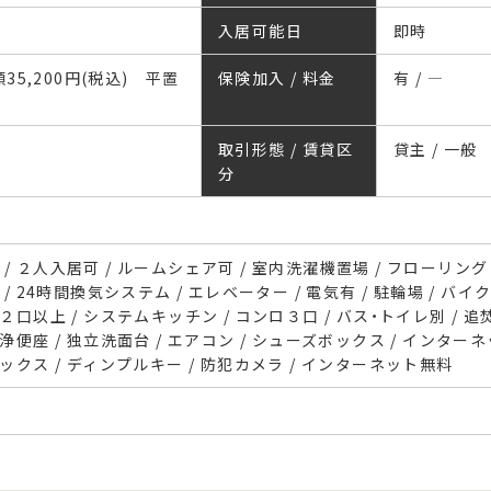
入居可能日
即時
月額35,200円(税込) 平置
保険加入 / 料金
有 / ―
取引形態 / 賃貸区
貸主 / 一般
分
/ ２人入居可 / ルームシェア可 / 室内洗濯機置場 / フローリング 
 / 24時間換気システム / エレベーター / 電気有 / 駐輪場 / バイ
ロ２口以上 / システムキッチン / コンロ３口 / バス・トイレ別 / 
洗浄便座 / 独立洗面台 / エアコン / シューズボックス / インター
ボックス / ディンプルキー / 防犯カメラ / インターネット無料