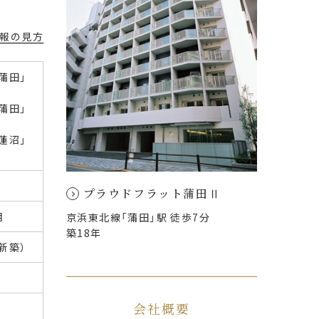
報の見方
蒲田」
蒲田」
蓮沼」
プラウドフラット蒲田Ⅱ
月
京浜東北線「蒲田」駅 徒歩7分
築18年
（新築）
会社概要