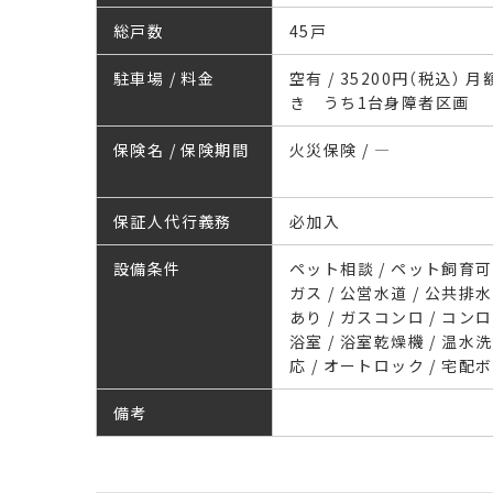
総戸数
45戸
駐車場 / 料金
空有 / 35200円（税込） 
き うち1台身障者区画
保険名 / 保険期間
火災保険 / ―
保証人代行義務
必加入
設備条件
ペット相談 / ペット飼育可 
ガス / 公営水道 / 公共排水
あり / ガスコンロ / コン
浴室 / 浴室乾燥機 / 温水
応 / オートロック / 宅配
備考