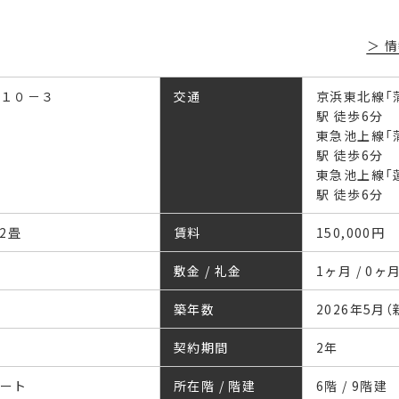
情
１０－３
交通
京浜東北線「
駅 徒歩6分
東急池上線「
駅 徒歩6分
東急池上線「
駅 徒歩6分
.2畳
賃料
150,000円
敷金 / 礼金
1ヶ月 / 0ヶ
築年数
2026年5月（
契約期間
2年
リート
所在階 / 階建
6階 / 9階建