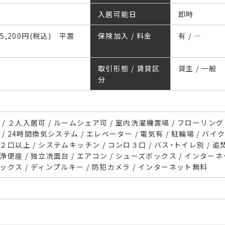
入居可能日
即時
35,200円(税込) 平置
保険加入 / 料金
有 / ―
取引形態 / 賃貸区
貸主 / 一般
分
/ ２人入居可 / ルームシェア可 / 室内洗濯機置場 / フローリング 
 / 24時間換気システム / エレベーター / 電気有 / 駐輪場 / バイ
ロ２口以上 / システムキッチン / コンロ３口 / バス・トイレ別 / 
洗浄便座 / 独立洗面台 / エアコン / シューズボックス / インター
ボックス / ディンプルキー / 防犯カメラ / インターネット無料