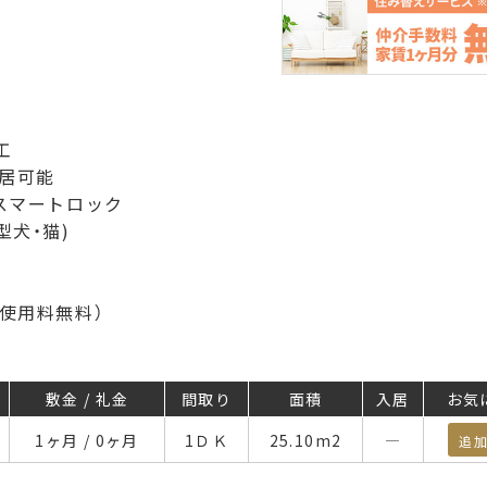
工
入居可能
スマートロック
型犬・猫)
使用料無料）
敷金 / 礼金
間取り
面積
入居
お気
1ヶ月 / 0ヶ月
1ＤＫ
25.10
m
2
―
追