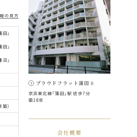
報の見方
蒲田」
蒲田」
蓮沼」
プラウドフラット蒲田Ⅱ
月
京浜東北線「蒲田」駅 徒歩7分
築18年
新築）
会社概要