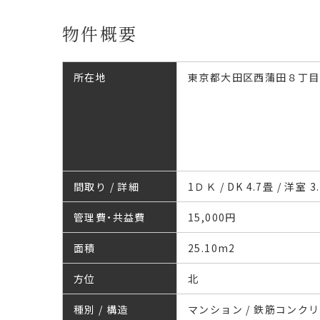
物件概要
所在地
東京都大田区西蒲田８丁目
間取り / 詳細
1ＤＫ / DK 4.7畳 / 洋室 3
管理費・共益費
15,000円
面積
25.10
m
2
方位
北
種別 / 構造
マンション / 鉄筋コンク