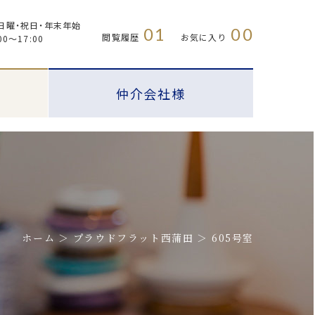
日曜・祝日・年末年始
01
00
閲覧履歴
お気に入り
00〜17:00
仲介会社様
ホーム
プラウドフラット西蒲田
605号室
プラウドフラット
FAQ