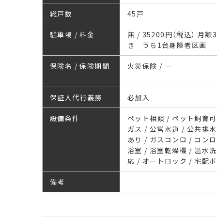
総戸数
45戸
駐車場 / 料金
無 / 35200円（税込） 月額
き うち1台身障者区画
保険名 / 保険期間
火災保険 / ―
保証人代行義務
必加入
設備条件
ペット相談 / ペット飼育可 
ガス / 公営水道 / 公共排水
あり / ガスコンロ / コン
浴室 / 浴室乾燥機 / 温水
応 / オートロック / 宅配
備考