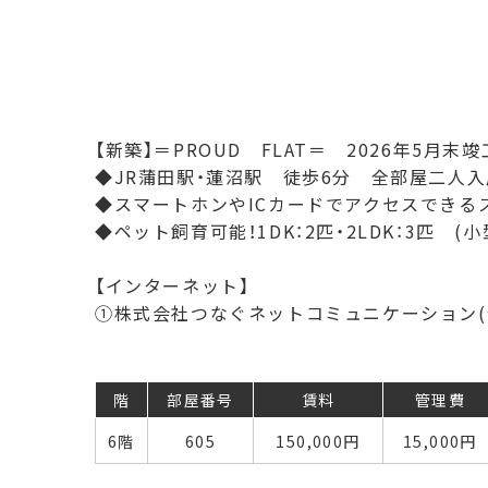
【新築】＝PROUD FLAT＝ 2026年5月末竣
◆JR蒲田駅・蓮沼駅 徒歩6分 全部屋二人
◆スマートホンやICカードでアクセスできる
◆ペット飼育可能！1DK：2匹・2LDK：3匹 (小
【インターネット】
①株式会社つなぐネットコミュニケーション(
階
部屋番号
賃料
管理費
6階
605
150,000
円
15,000円