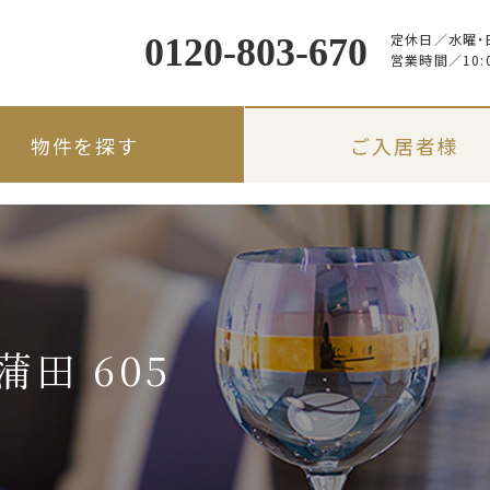
定休日／
水曜・
0120-803-670
営業時間／
10:
物件を探す
ご入居者様
田 605
路線・駅名から探す
入居のしおり
入居者限定サービス
地図から探す