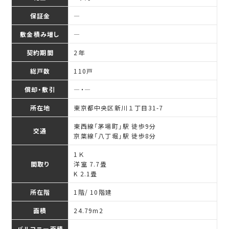
保証金
―
敷金積み増し
―
契約期間
2年
総戸数
110戸
償却・敷引
―・―
所在地
東京都中央区新川１丁目31-7
東西線「茅場町」駅 徒歩9分
交通
京葉線「八丁堀」駅 徒歩8分
1Ｋ
間取り
洋室 7.7畳
K 2.1畳
所在階
1階/ 10階建
面積
24.79
m
2
バルコニー面積
―