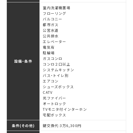
室内洗濯機置場
フローリング
バルコニー
都市ガス
公営水道
公共排水
エレベーター
電気有
駐輪場
ガスコンロ
設備・条件
コンロ２口以上
システムキッチン
バス・トイレ別
エアコン
シューズボックス
CATV
光ファイバー
オートロック
TVモニタ付インターホン
宅配ボックス
条件(その他)
鍵交換代:3万6,300円