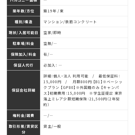
築年数/方位
築19年 /東
種別/構造
マンション/鉄筋コンクリート
現状/入居可能日
空家/即時
駐車場/料金
空無/―
保険加入/料金
有/―
保証人代行
必加入： ―
詳細：個人・法人 利用可能 / 最低保証料：
15,000円 / 月額800円 【B1】※ベーシッ
クプラン 【GP80】※外国籍のみ 【キャンパ
保証会社詳細
ス】初期費用：15,000円 ※学生証提出 東京
海上ミレア少額短期保険：21,500円（2年契
約）
権利金/雑費
―/―
取引形態/賃貸区
貸主/一般
分