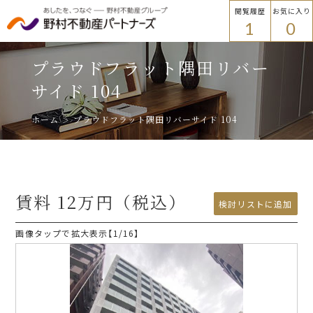
閲覧履歴
お気に入り
1
0
物件を探す
トップ
プラウドフラット隅田リバー
物件を探す
サイド 104
ホーム
プラウドフラット隅田リバーサイド 104
エリアから探す
エリアから探す
路線・駅名から探す
賃料
12
万円（税込）
プラウドフラット
検討リストに追加
検討リストに追加
画像タップで拡大表示【
1
/16】
ご入居者様
路線・駅名から探す
各種手続き