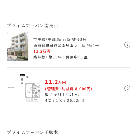
プライムアーバン南烏山
京王線「千歳烏山」駅 徒歩3分
東京都世田谷区南烏山５丁目7番4号
11.2
万円
築年数： 築19年｜募集中：
1
室
11.2
万円
(管理費・共益費 8,000円)
敷：1ヶ月｜礼：1ヶ月
4階 / 1Ｋ /
26.02
m
2
プライムアーバン千駄木