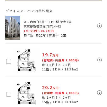
プライムアーバン四谷外苑東
丸ノ内線「四谷三丁目」駅 徒歩4分
東京都新宿区左門町14-62
19.7
万円～
20.2
万円
築年数： 築22年｜募集中：
2
室
19.7
万円
(管理費・共益費 7,000円)
敷：1ヶ月｜礼：0ヶ月
11階 / 1ＤＫ /
38.38
m
2
20.2
万円
(管理費・共益費 7,000円)
敷：1ヶ月｜礼：0ヶ月
15階 / 1ＤＫ /
38.38
m
2