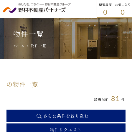
閲覧履歴
お気に入り
0
0
物件を探す
トップ
物件一覧
物件を探す
ホーム
物件一覧
エリアから探す
エリアから探す
路線・駅名から探す
の物件一覧
プラウドフラット
81
該当物件
件
ご入居者様
さらに条件を絞り込む
路線・駅名から探す
各種手続き
物件リクエスト