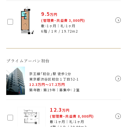
9.5
万円
(管理費・共益費 3,000円)
敷：1ヶ月｜礼：1ヶ月
6階 / 1Ｒ /
19.72
m
2
プライムアーバン初台
京王線「初台」駅 徒歩1分
東京都渋谷区初台１丁目52-1
12.3
万円～
17.2
万円
築年数： 築19年｜募集中：
2
室
12.3
万円
(管理費・共益費 8,000円)
敷：1ヶ月｜礼：1ヶ月
4階 / 1Ｒ /
20.99
m
2