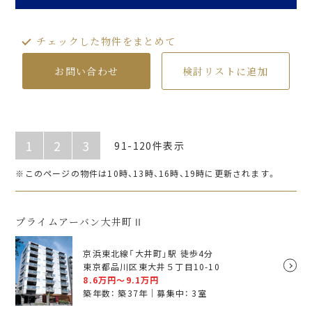
入居のしおり
チェックした物件をまとめて
入居者限定サービス
お問い合わせ
検討リストに追加
FAQ
プラウドフラット
仲介会社様
1
2
3
91-120件表示
※このページの物件は10時、13時、16時、19時に更新されます。
プライムアーバン大井町Ⅱ
京浜東北線「大井町」駅 徒歩4分
東京都品川区東大井５丁目10-10
8.6
万円～
9.1
万円
築年数： 築37年｜募集中：
3
室