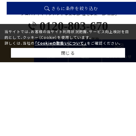
さらに条件を絞り込む
お問い合わせは
「プロパティマネジメント事業本部 住宅事業一部 二部」
0120-803-670
当サイトでは、お客様の当サイト利用状況把握、サービス向上検討を目
的として、クッキー（Cookie）を使用しています。
定休日／
水曜・日曜・祝日・年末年始
詳しくは、当社の
「Cookieの取扱いについて」
をご確認ください。
営業時間／
10:00〜17:00
閉じる
お問い合わせ
検索
電話
お問い合わせ
検討リスト追加
お問い合わせ
お問い合わせ
個人情報保護方針
会社概要
採用情報
© NOMURA REAL ESTATE PARTNERS CO., LTD.