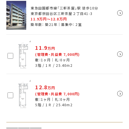
東急田園都市線「三軒茶屋」駅 徒歩10分
東京都世田谷区三軒茶屋２丁目41-3
11.9
万円～
12.8
万円
築年数： 築21年｜募集中：
2
室
11.9
万円
(管理費・共益費 7,000円)
敷：1ヶ月｜礼：0ヶ月
3階 / 1Ｒ /
25.40
m
2
12.8
万円
(管理費・共益費 7,000円)
敷：1ヶ月｜礼：0ヶ月
5階 / 1Ｒ /
25.40
m
2