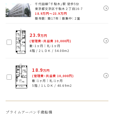
千代田線「千駄木」駅 徒歩5分
東京都文京区千駄木２丁目16-7
18.9
万円～
23.9
万円
築年数： 築17年｜募集中：
2
室
23.9
万円
(管理費・共益費 10,000円)
敷：1ヶ月｜礼：1ヶ月
4階 / 2ＬＤＫ /
54.08
m
2
18.9
万円
(管理費・共益費 10,000円)
敷：1ヶ月｜礼：1ヶ月
5階 / 1ＬＤＫ /
40.69
m
2
プライムアーバン千歳船橋