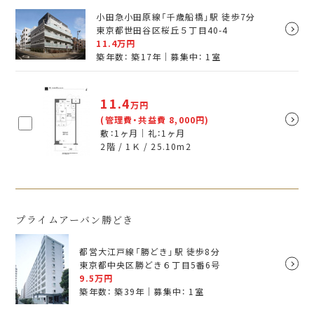
小田急小田原線「千歳船橋」駅 徒歩7分
東京都世田谷区桜丘５丁目40-4
11.4
万円
築年数： 築17年｜募集中：
1
室
11.4
万円
(管理費・共益費 8,000円)
敷：1ヶ月｜礼：1ヶ月
2階 / 1Ｋ /
25.10
m
2
プライムアーバン勝どき
都営大江戸線「勝どき」駅 徒歩8分
東京都中央区勝どき６丁目5番6号
9.5
万円
築年数： 築39年｜募集中：
1
室