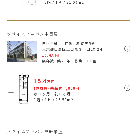
8階 / 1Ｋ /
21.90
m
2
プライムアーバン中目黒
日比谷線「中目黒」駅 徒歩5分
東京都目黒区上目黒３丁目28-24
15.4
万円
築年数： 築21年｜募集中：
1
室
15.4
万円
(管理費・共益費 7,000円)
敷：1ヶ月｜礼：1ヶ月
3階 / 1Ｋ /
26.58
m
2
プライムアーバン三軒茶屋